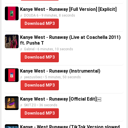
Kanye West - Runaway [Full Version] [Explicit]
♬ DOUDA 6 • 9 minutes, 8 seconds
Download MP3
Kanye West - Runaway (Live at Coachella 2011)
ft. Pusha T
♬ Gabriel • 6 minutes, 10 seconds
Download MP3
Kanye West - Runaway (Instrumental)
♬ yeezus0exc • 5 minutes, 50 seconds
Download MP3
Kanye West - Runaway [Official Edit]￼
♬ SKITZO • 36 seconds
Download MP3
Kanye - West Runaway (TikTok Version slowed