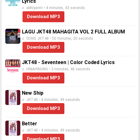
Lyrics
♬ abhiyantv • 4 minutes, 43 seconds
Download MP3
LAGU JKT48 MAHAGITA VOL 2 FULL ALBUM
♬ SONG JKT48 • 50 minutes, 20 seconds
Download MP3
JKT48 - Seventeen | Color Coded Lyrics
♬ HINAHINUNU • 3 minutes, 46 seconds
Download MP3
New Ship
♬ JKT48 • 4 minutes, 49 seconds
Download MP3
Better
♬ JKT48 • 4 minutes, 49 seconds
Download MP3