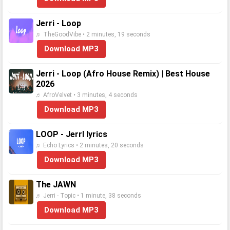
Jerri - Loop
♬ TheGoodVibe • 2 minutes, 19 seconds
Download MP3
Jerri - Loop (Afro House Remix) | Best House
2026
♬ AfroVelvet • 3 minutes, 4 seconds
Download MP3
LOOP - JerrI lyrics
♬ Echo Lyrics • 2 minutes, 20 seconds
Download MP3
The JAWN
♬ Jerri - Topic • 1 minute, 38 seconds
Download MP3