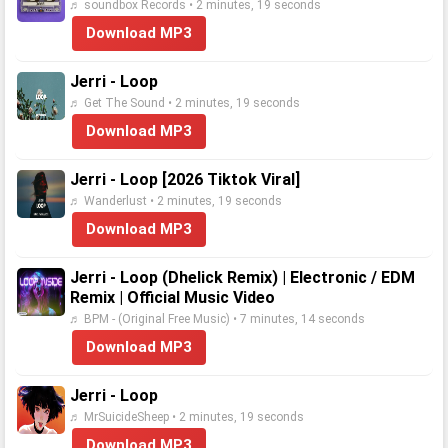
♬ soundbox Records • 2 minutes, 19 seconds
Download MP3
Jerri - Loop
♬ Get The Sound • 2 minutes, 19 seconds
Download MP3
Jerri - Loop [2026 Tiktok Viral]
♬ Wanderlust • 2 minutes, 19 seconds
Download MP3
Jerri - Loop (Dhelick Remix) | Electronic / EDM
Remix | Official Music Video
♬ BPM - (Original Free Music) • 7 minutes, 14 seconds
Download MP3
Jerri - Loop
♬ MrSuicideSheep • 2 minutes, 19 seconds
Download MP3