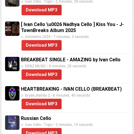
♬ Ivan Cello - Topic • 2 minutes, 28 seconds
Download MP3
[ Ivan Cello \u0026 Nadhya Cello ] Kiss You - J-
TownBreaks Album 2025
♬ Indoremix 2025 • 7 minutes, 3 seconds
Download MP3
BREAKBEAT SINGLE - AMAZING by Ivan Cello
♬ DENZ MUSIC • 6 minutes, 28 seconds
Download MP3
HEARTBREAKING - IVAN CELLO (BREAKBEAT)
♬ Bryan_Nanda 2 • 8 minutes, 40 seconds
Download MP3
Russian Cello
♬ Ivan Cello - Topic • 2 minutes, 16 seconds
Download MP3