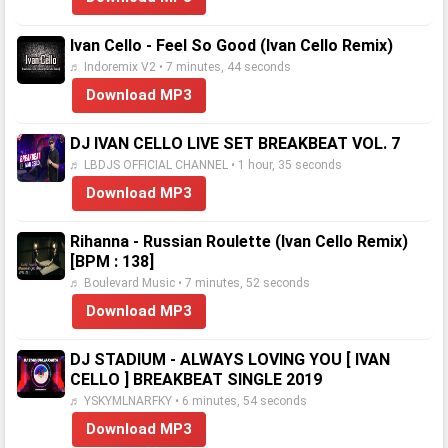
Ivan Cello - Feel So Good (Ivan Cello Remix)
♬ Indoremix V2 • 7 minutes, 44 seconds
Download MP3
DJ IVAN CELLO LIVE SET BREAKBEAT VOL. 7
♬ LBDJS OFFICIAL CHANNEL • 1 hour, 35 seconds
Download MP3
Rihanna - Russian Roulette (Ivan Cello Remix)
[BPM : 138]
♬ Boulevard Music • 7 minutes, 52 seconds
Download MP3
DJ STADIUM - ALWAYS LOVING YOU [ IVAN
CELLO ] BREAKBEAT SINGLE 2019
♬ YSKYMLNARFKY • 6 minutes, 54 seconds
Download MP3