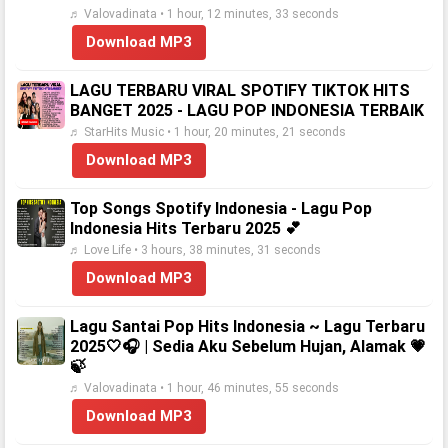
♬ Valovadinata • 1 hour, 12 minutes, 33 seconds
Download MP3
LAGU TERBARU VIRAL SPOTIFY TIKTOK HITS
BANGET 2025 - LAGU POP INDONESIA TERBAIK
♬ StarHits Music • 1 hour, 20 minutes, 21 seconds
Download MP3
Top Songs Spotify Indonesia - Lagu Pop
Indonesia Hits Terbaru 2025 💕
♬ Love Life • 3 hours, 38 minutes, 31 seconds
Download MP3
Lagu Santai Pop Hits Indonesia ~ Lagu Terbaru
2025🤍🎧 | Sedia Aku Sebelum Hujan, Alamak 💗
🍃
♬ Valovadinata • 1 hour, 46 minutes, 55 seconds
Download MP3