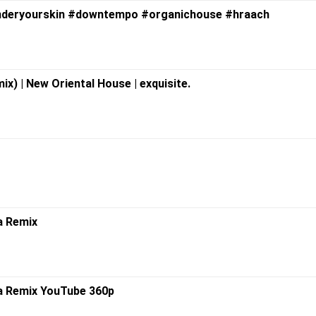
underyourskin #downtempo #organichouse #hraach
x) | New Oriental House | exquisite.
a Remix
a Remix YouTube 360p