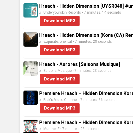
Hraach - Hidden Dimension [UYSR048] #
♬ Underyourskin Records • 7 minutes, 14 seconds
Download MP3
Hraach - Hidden Dimension (Kora (CA) Remi
♬ exquisite. oriental • 7 minutes, 28 seconds
Download MP3
Hraach - Aurores [Saisons Musique]
♬ Saisons Musique • 7 minutes, 23 seconds
Download MP3
Premiere Hraach – Hidden Dimension Kor
♬ Rick's Video Channel • 7 minutes, 36 seconds
Download MP3
Premiere Hraach – Hidden Dimension Kor
♬ Munther F • 7 minutes, 28 seconds