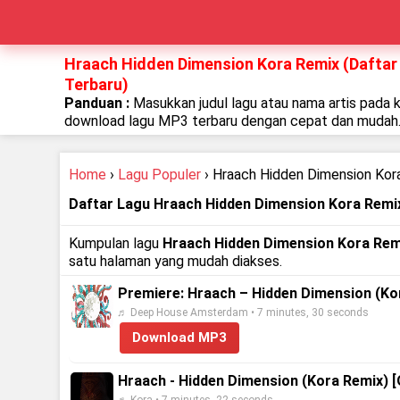
Hraach Hidden Dimension Kora Remix (Daftar
Terbaru)
Panduan :
Masukkan judul lagu atau nama artis pada 
download lagu MP3 terbaru dengan cepat dan mudah
Home
›
Lagu Populer
› Hraach Hidden Dimension Kor
Daftar Lagu Hraach Hidden Dimension Kora Remi
Kumpulan lagu
Hraach Hidden Dimension Kora Rem
satu halaman yang mudah diakses.
Premiere: Hraach – Hidden Dimension (Ko
♬ Deep House Amsterdam • 7 minutes, 30 seconds
Download MP3
Hraach - Hidden Dimension (Kora Remix) [O