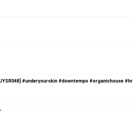
) [UYSR048] #underyourskin #downtempo #organichouse #h
-