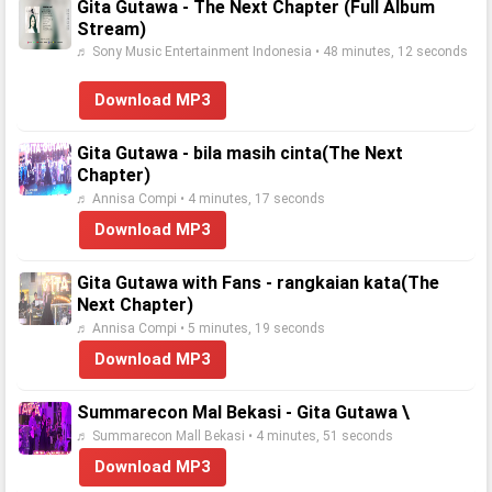
Gita Gutawa - The Next Chapter (Full Album
Stream)
♬ Sony Music Entertainment Indonesia • 48 minutes, 12 seconds
Download MP3
Gita Gutawa - bila masih cinta(The Next
Chapter)
♬ Annisa Compi • 4 minutes, 17 seconds
Download MP3
Gita Gutawa with Fans - rangkaian kata(The
Next Chapter)
♬ Annisa Compi • 5 minutes, 19 seconds
Download MP3
Summarecon Mal Bekasi - Gita Gutawa \
♬ Summarecon Mall Bekasi • 4 minutes, 51 seconds
Download MP3