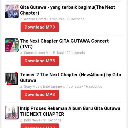
Gita Gutawa - yang terbaik bagimu(The Next
Chapter)
♬ Annisa Compi • 3 minutes, 13 seconds
Download MP3
The Next Chapter GITA GUTAWA Concert
(TVC)
♬ Summarecon Mall Bekasi • 30 seconds
Download MP3
Teaser 2 The Next Chapter (NewAlbum) by Gita
Gutawa
♬ Sony Music Entertainment Indonesia • 16 seconds
Download MP3
Intip Proses Rekaman Album Baru Gita Gutawa
THE NEXT CHAPTER
♬ Indo News • 31 seconds