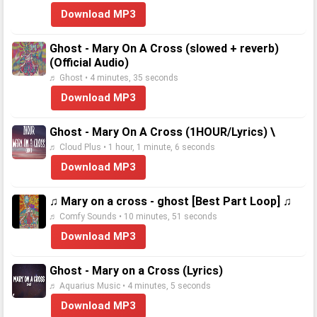
Download MP3
Ghost - Mary On A Cross (slowed + reverb)
(Official Audio)
♬ Ghost • 4 minutes, 35 seconds
Download MP3
Ghost - Mary On A Cross (1HOUR/Lyrics) \
♬ Cloud Plus • 1 hour, 1 minute, 6 seconds
Download MP3
♫ Mary on a cross - ghost [Best Part Loop] ♫
♬ Comfy Sounds • 10 minutes, 51 seconds
Download MP3
Ghost - Mary on a Cross (Lyrics)
♬ Aquarius Music • 4 minutes, 5 seconds
Download MP3