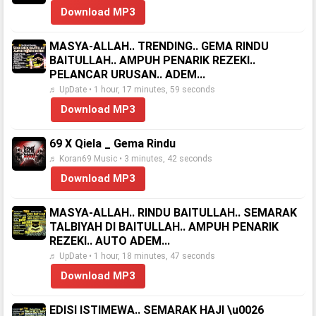
Download MP3
MASYA-ALLAH.. TRENDING.. GEMA RINDU
BAITULLAH.. AMPUH PENARIK REZEKI..
PELANCAR URUSAN.. ADEM...
♬ UpDate • 1 hour, 17 minutes, 59 seconds
Download MP3
69 X Qiela _ Gema Rindu
♬ Koran69 Music • 3 minutes, 42 seconds
Download MP3
MASYA-ALLAH.. RINDU BAITULLAH.. SEMARAK
TALBIYAH DI BAITULLAH.. AMPUH PENARIK
REZEKI.. AUTO ADEM...
♬ UpDate • 1 hour, 18 minutes, 47 seconds
Download MP3
EDISI ISTIMEWA.. SEMARAK HAJI \u0026