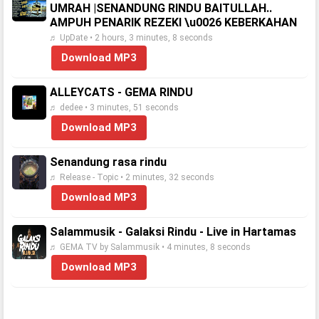
UMRAH |SENANDUNG RINDU BAITULLAH..
AMPUH PENARIK REZEKI \u0026 KEBERKAHAN
♬ UpDate • 2 hours, 3 minutes, 8 seconds
Download MP3
ALLEYCATS - GEMA RINDU
♬ dedee • 3 minutes, 51 seconds
Download MP3
Senandung rasa rindu
♬ Release - Topic • 2 minutes, 32 seconds
Download MP3
Salammusik - Galaksi Rindu - Live in Hartamas
♬ GEMA TV by Salammusik • 4 minutes, 8 seconds
Download MP3