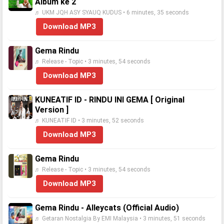
Album ke 2
♬ UKM JQH ASY SYAUQ KUDUS • 6 minutes, 35 seconds
Download MP3
Gema Rindu
♬ Release - Topic • 3 minutes, 54 seconds
Download MP3
KUNEATIF ID - RINDU INI GEMA [ Original
Version ]
♬ KUNEATIF ID • 3 minutes, 52 seconds
Download MP3
Gema Rindu
♬ Release - Topic • 3 minutes, 54 seconds
Download MP3
Gema Rindu - Alleycats (Official Audio)
♬ Getaran Nostalgia By EMI Malaysia • 3 minutes, 51 seconds