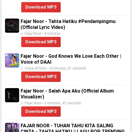
Download MP3
Fajar Noor - Tahta Hatiku #Pendampingmu
(Official Lyric Video)
♬ Fajar Noor • 4 minutes
Download MP3
Fajar Noor - God Knows We Love Each Other |
Voice of DAAI
♬ Voice of DAAI • 4 minutes, 51 seconds
Download MP3
Fajar Noor - Salah Apa Aku (Official Album
Visualizer)
♬ Fajar Noor • 3 minutes, 47 seconds
Download MP3
FAJAR NOOR - TUHAN TAHU KITA SALING
CINTA - TAHTA HATIKU || LAGU POP TRENDING