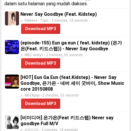
dalam satu halaman yang mudah diakses.
Never Say Goodbye (Feat. Kidstep)
♬ Release - Topic • 3 minutes, 18 seconds
Download MP3
(episode-155) Eun ga eun ( feat. kidstep) (은가
은(Feat. 키드스텝)) - Never Say Goodbye
♬ MBC every1 • 2 minutes, 55 seconds
Download MP3
[HOT] Eun Ga Eun (feat.Kidstep) - Never Say
Goodbye, 은가은 - 네버 세이 굿바이, Show Music
core 20150808
♬ MBCkpop • 2 minutes, 33 seconds
Download MP3
[비미디어] 은가은(Feat 키드스텝) Never say
goodbye Full M/V
♬ 비미디어 • 3 minutes, 18 seconds