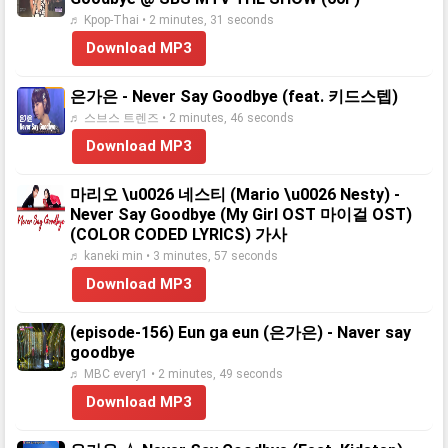
♬ Kpop-Thai • 2 minutes, 31 seconds
Download MP3
은가은 - Never Say Goodbye (feat. 키드스텝)
♬ 스브스 트렌즈 • 2 minutes, 46 seconds
Download MP3
마리오 \u0026 네스티 (Mario \u0026 Nesty) -
Never Say Goodbye (My Girl OST 마이걸 OST)
(COLOR CODED LYRICS) 가사
♬ kaneki min • 3 minutes, 57 seconds
Download MP3
(episode-156) Eun ga eun (은가은) - Naver say
goodbye
♬ MBC every1 • 2 minutes, 49 seconds
Download MP3