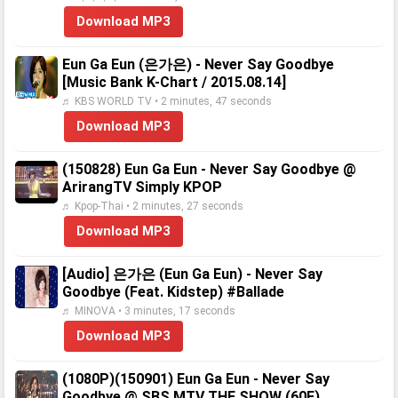
Download MP3
Eun Ga Eun (은가은) - Never Say Goodbye
[Music Bank K-Chart / 2015.08.14]
♬ KBS WORLD TV • 2 minutes, 47 seconds
Download MP3
(150828) Eun Ga Eun - Never Say Goodbye @
ArirangTV Simply KPOP
♬ Kpop-Thai • 2 minutes, 27 seconds
Download MP3
[Audio] 은가은 (Eun Ga Eun) - Never Say
Goodbye (Feat. Kidstep) #Ballade
♬ MINOVA • 3 minutes, 17 seconds
Download MP3
(1080P)(150901) Eun Ga Eun - Never Say
Goodbye @ SBS MTV THE SHOW (60F)