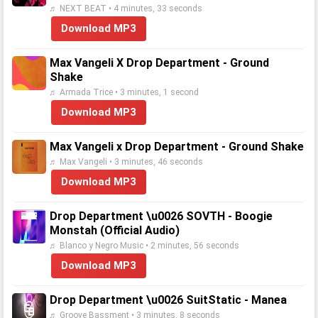
♬ NEXT BEAT • 4 minutes, 33 seconds
Download MP3
Max Vangeli X Drop Department - Ground
Shake
♬ Armada Trice • 3 minutes, 1 second
Download MP3
Max Vangeli x Drop Department - Ground Shake
♬ Max Vangeli • 3 minutes, 46 seconds
Download MP3
Drop Department \u0026 SOVTH - Boogie
Monstah (Official Audio)
♬ Blanco y Negro Music • 2 minutes, 56 seconds
Download MP3
Drop Department \u0026 SuitStatic - Manea
♬ Groove Bassment • 3 minutes, 8 seconds