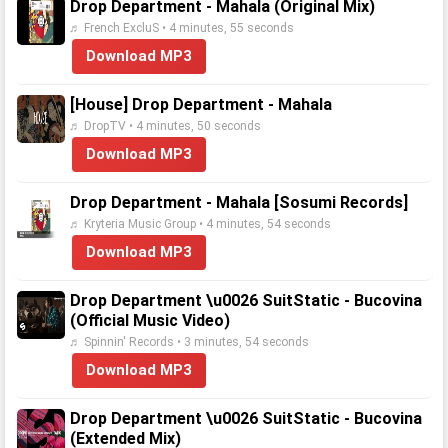
Drop Department - Mahala (Original Mix)
♬ French ExcluS • 4 minutes, 55 seconds
Download MP3
[House] Drop Department - Mahala
♬ DropTV • 4 minutes, 50 seconds
Download MP3
Drop Department - Mahala [Sosumi Records]
♬ Kryteria Music Group • 4 minutes, 54 seconds
Download MP3
Drop Department \u0026 SuitStatic - Bucovina
(Official Music Video)
♬ Spinnin' Records • 3 minutes, 54 seconds
Download MP3
Drop Department \u0026 SuitStatic - Bucovina
(Extended Mix)