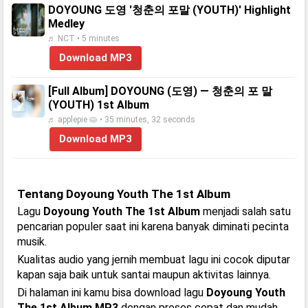
DOYOUNG 도영 '청춘의 포말 (YOUTH)' Highlight
Medley
♬ NCT • 5 minutes
Download MP3
[Full Album] DOYOUNG (도영) — 청춘의 포 말
(YOUTH) 1st Album
♬ applepie 🥧 • 35 minutes, 32 seconds
Download MP3
Tentang Doyoung Youth The 1st Album
Lagu
Doyoung Youth The 1st Album
menjadi salah satu
pencarian populer saat ini karena banyak diminati pecinta
musik.
Kualitas audio yang jernih membuat lagu ini cocok diputar
kapan saja baik untuk santai maupun aktivitas lainnya.
Di halaman ini kamu bisa download lagu
Doyoung Youth
The 1st Album MP3
dengan proses cepat dan mudah.