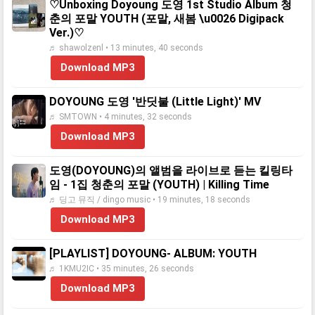
♡Unboxing Doyoung 도영 1st Studio Album 청
춘의 포말 YOUTH (포말, 새봄 \u0026 Digipack
Ver.)♡
♬ shawolzenl • 13 minutes, 40 seconds
Download MP3
DOYOUNG 도영 '반딧불 (Little Light)' MV
♬ SMTOWN • 4 minutes, 32 seconds
Download MP3
도영(DOYOUNG)의 앨범을 라이브로 듣는 킬링타
임 - 1집 청춘의 포말 (YOUTH) | Killing Time
♬ 딩고 뮤직 / dingo music • 19 minutes, 18 seconds
Download MP3
[PLAYLIST] DOYOUNG- ALBUM: YOUTH
♬ 1KMU2IC • 35 minutes, 26 seconds
Download MP3