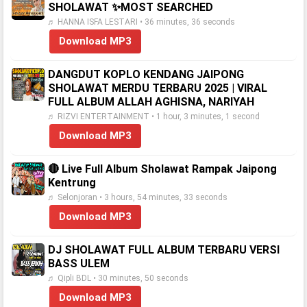
SHOLAWAT ✨️MOST SEARCHED
♬ HANNA ISFA LESTARI • 36 minutes, 36 seconds
Download MP3
DANGDUT KOPLO KENDANG JAIPONG
SHOLAWAT MERDU TERBARU 2025 | VIRAL
FULL ALBUM ALLAH AGHISNA, NARIYAH
♬ RIZVI ENTERTAINMENT • 1 hour, 3 minutes, 1 second
Download MP3
🔴 Live Full Album Sholawat Rampak Jaipong
Kentrung
♬ Selonjoran • 3 hours, 54 minutes, 33 seconds
Download MP3
DJ SHOLAWAT FULL ALBUM TERBARU VERSI
BASS ULEM
♬ Qipli BDL • 30 minutes, 50 seconds
Download MP3