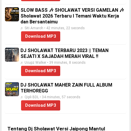
SLOW BASS 🎶 SHOLAWAT VERSI GAMELAN 🎶
Sholawat 2026 Terbaru l Temani Waktu Kerja
dan Bersantaimu
♬ Siti Amaroh • 42 minutes, 22 seconds
Download MP3
DJ SHOLAWAT TERBARU 2023 || TEMAN
SEJATI X SAJADAH MERAH VIRAL !!
♬ Ucupz Walker • 39 minutes, 8 seconds
Download MP3
DJ SHOLAWAT MAHER ZAIN FULL ALBUM
TERHOREGG
♬ Qipli BDL • 34 minutes, 57 seconds
Download MP3
Tentang Dj Sholawat Versi Jaipong Mantul