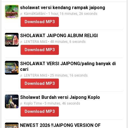
sholawat versi kendang rampak jaipong
♬ KàmálKàêlâní • 1 hour, 16 minutes, 26 seconds
Download MP3
SHOLAWAT JAIPONG ALBUM RELIGI
♬ LENTERA MAS • 48 minutes, 6 seconds
Download MP3
SHOLAWAT VERSI JAIPONG/paling banyak di
cari
♬ LENTERA MAS • 25 minutes, 16 seconds
Download MP3
Sholawat Burdah versi Jaipong Koplo
♬ Koplo Time • 5 minutes, 46 seconds
Download MP3
NEWEST 2026 ‼️JAIPONG VERSION OF