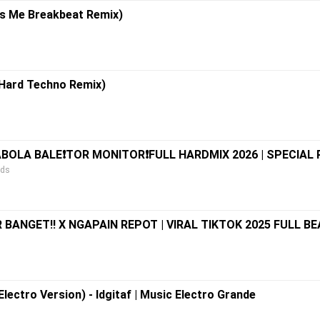
 is Me Breakbeat Remix)
l Hard Techno Remix)
ABOLA BALE❗TOR MONITOR❗FULL HARDMIX 2026 | SPECIAL
nds
BANGET‼️ X NGAPAIN REPOT | VIRAL TIKTOK 2025 FULL BE
tro Version) - Idgitaf | Music Electro Grande