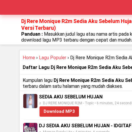
Dj Rere Monique R2m Sedia Aku Sebelum Huja
Versi Terbaru)
Panduan :
Masukkan judul lagu atau nama artis pada 
download lagu MP3 terbaru dengan cepat dan mudah
Home
›
Lagu Populer
› Dj Rere Monique R2m Sedia A
Daftar Lagu Dj Rere Monique R2m Sedia Aku Seb
Kumpulan lagu
Dj Rere Monique R2m Sedia Aku Se
terbaru dalam satu halaman yang mudah diakses.
SEDIA AKU SEBELUM HUJAN
♬ DJ RERE MONIQUE R2M - Topic • 6 minutes, 24 second
Download MP3
DJ SEDIA AKU SEBELUM HUJAN - IDGITA