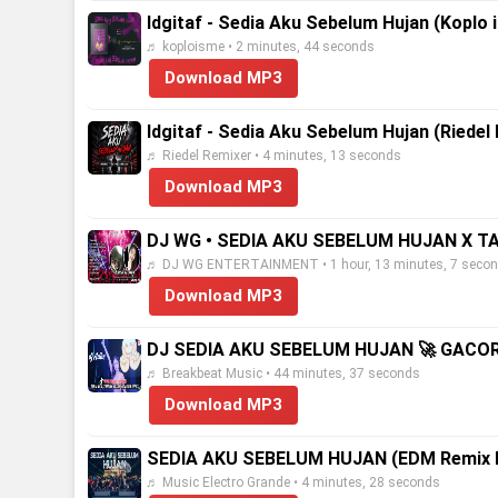
Idgitaf - Sedia Aku Sebelum Hujan (Koplo
♬ koploisme • 2 minutes, 44 seconds
Download MP3
Idgitaf - Sedia Aku Sebelum Hujan (Riede
♬ Riedel Remixer • 4 minutes, 13 seconds
Download MP3
DJ WG • SEDIA AKU SEBELUM HUJAN X T
♬ DJ WG ENTERTAINMENT • 1 hour, 13 minutes, 7 seco
Download MP3
DJ SEDIA AKU SEBELUM HUJAN 🚀 GACOR 
♬ Breakbeat Music • 44 minutes, 37 seconds
Download MP3
SEDIA AKU SEBELUM HUJAN (EDM Remix Elec
♬ Music Electro Grande • 4 minutes, 28 seconds