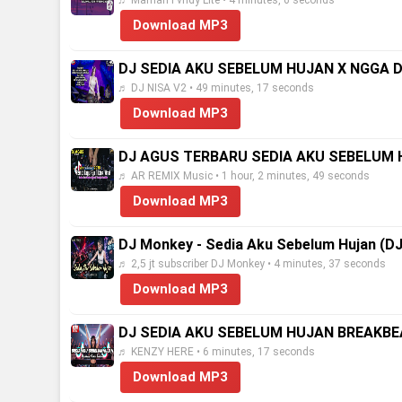
♬ Maman Fvndy Lite • 4 minutes, 6 seconds
Download MP3
DJ SEDIA AKU SEBELUM HUJAN X NGGA D
♬ DJ NISA V2 • 49 minutes, 17 seconds
Download MP3
DJ AGUS TERBARU SEDIA AKU SEBELUM 
♬ AR REMIX Music • 1 hour, 2 minutes, 49 seconds
Download MP3
DJ Monkey - Sedia Aku Sebelum Hujan (DJ R
♬ 2,5 jt subscriber DJ Monkey • 4 minutes, 37 seconds
Download MP3
DJ SEDIA AKU SEBELUM HUJAN BREAKBEA
♬ KENZY HERE • 6 minutes, 17 seconds
Download MP3