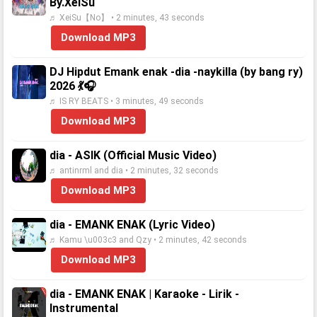
By.XeiSu
♬ XeiSu【No】 • 2 minutes, 43 seconds
Download MP3
DJ Hipdut Emank enak -dia -naykilla (by bang ry)
2026 💃🎧
♬ IS RY BEATS • 3 minutes, 49 seconds
Download MP3
dia - ASIK (Official Music Video)
♬ antinrml and dia • 2 minutes, 32 seconds
Download MP3
dia - EMANK ENAK (Lyric Video)
♬ Kamu \u003c3 and Qzy • 2 minutes, 42 seconds
Download MP3
dia - EMANK ENAK | Karaoke - Lirik -
Instrumental