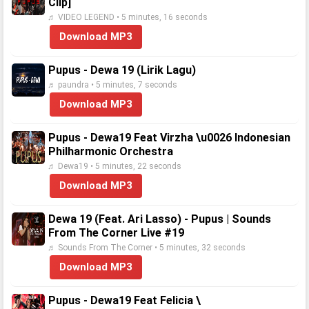
Clip]
♬ VIDEO LEGEND • 5 minutes, 16 seconds
Download MP3
Pupus - Dewa 19 (Lirik Lagu)
♬ paundra • 5 minutes, 7 seconds
Download MP3
Pupus - Dewa19 Feat Virzha \u0026 Indonesian
Philharmonic Orchestra
♬ Dewa19 • 5 minutes, 22 seconds
Download MP3
Dewa 19 (Feat. Ari Lasso) - Pupus | Sounds
From The Corner Live #19
♬ Sounds From The Corner • 5 minutes, 32 seconds
Download MP3
Pupus - Dewa19 Feat Felicia \