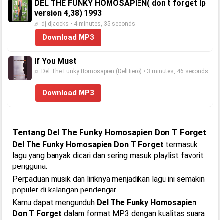
DEL THE FUNKY HOMOSAPIEN( don t forget lp
version 4,38) 1993
♬ dj djaocks • 4 minutes, 35 seconds
Download MP3
If You Must
♬ Del The Funky Homosapien (DelHiero) • 3 minutes, 46 seconds
Download MP3
Tentang Del The Funky Homosapien Don T Forget
Del The Funky Homosapien Don T Forget
termasuk
lagu yang banyak dicari dan sering masuk playlist favorit
pengguna.
Perpaduan musik dan liriknya menjadikan lagu ini semakin
populer di kalangan pendengar.
Kamu dapat mengunduh
Del The Funky Homosapien
Don T Forget
dalam format MP3 dengan kualitas suara