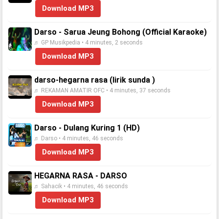
Download MP3
Darso - Sarua Jeung Bohong (Official Karaoke)
♬ GP Musikpedia • 4 minutes, 2 seconds
Download MP3
darso-hegarna rasa (lirik sunda )
♬ REKAMAN AMATIR OFC • 4 minutes, 37 seconds
Download MP3
Darso - Dulang Kuring 1 (HD)
♬ Darso • 4 minutes, 46 seconds
Download MP3
HEGARNA RASA - DARSO
♬ Sahacik • 4 minutes, 46 seconds
Download MP3