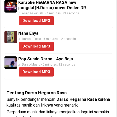
Karaoke HEGARNA RASA new
pongdut(H.Darso) cover Deden DR
♬ Asep Aswin sh. • 4 minutes, 39 seconds
Download MP3
Naha Enya
♬ Darso - Topic • 6 minutes, 12 seconds
Download MP3
Pop Sunda Darso - Aya Beja
♬ Darso Music • 6 minutes, 12 seconds
Download MP3
Tentang Darso Hegarna Rasa
Banyak pendengar mencari
Darso Hegarna Rasa
karena
kualitas musik dan liriknya yang menarik.
Perpaduan musik dan liriknya menjadikan lagu ini semakin