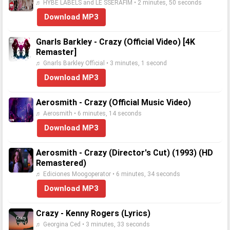
♬ HYBE LABELS and LE SSERAFIM • 2 minutes, 50 seconds
Download MP3
Gnarls Barkley - Crazy (Official Video) [4K
Remaster]
♬ Gnarls Barkley Official • 3 minutes, 1 second
Download MP3
Aerosmith - Crazy (Official Music Video)
♬ Aerosmith • 6 minutes, 14 seconds
Download MP3
Aerosmith - Crazy (Director's Cut) (1993) (HD
Remastered)
♬ Ediciones Moogoperator • 6 minutes, 34 seconds
Download MP3
Crazy - Kenny Rogers (Lyrics)
♬ Georgina Ced • 3 minutes, 33 seconds