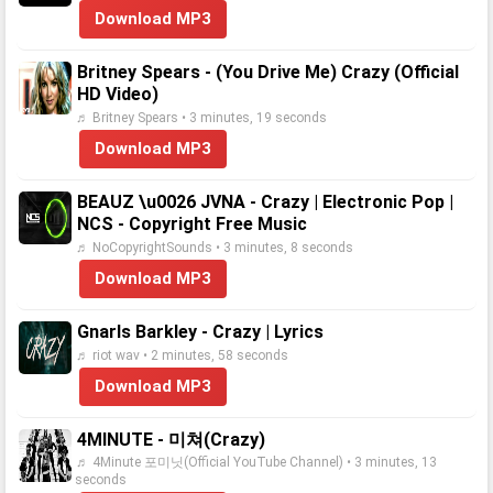
Download MP3
Britney Spears - (You Drive Me) Crazy (Official
HD Video)
♬ Britney Spears • 3 minutes, 19 seconds
Download MP3
BEAUZ \u0026 JVNA - Crazy | Electronic Pop |
NCS - Copyright Free Music
♬ NoCopyrightSounds • 3 minutes, 8 seconds
Download MP3
Gnarls Barkley - Crazy | Lyrics
♬ riot wav • 2 minutes, 58 seconds
Download MP3
4MINUTE - 미쳐(Crazy)
♬ 4Minute 포미닛(Official YouTube Channel) • 3 minutes, 13
seconds