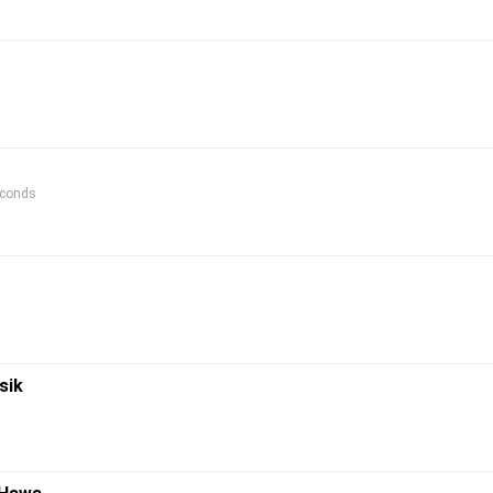
econds
sik