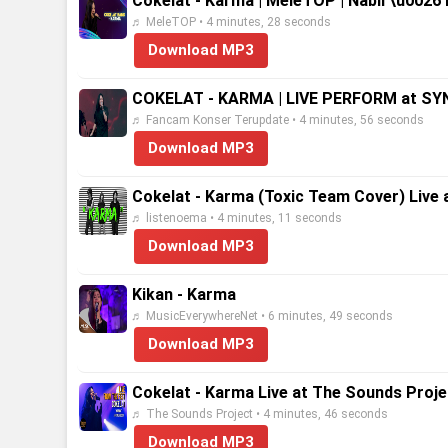
Cokelat - Karma | MeleTOP | Nabil \u0026
♬ MeleTOP • 4 minutes, 28 seconds
Download MP3
COKELAT - KARMA | LIVE PERFORM at SY
♬ Fancam Konser Terupdate • 4 minutes, 56 seconds
Download MP3
Cokelat - Karma (Toxic Team Cover) Liv
♬ listenoema • 4 minutes, 11 seconds
Download MP3
Kikan - Karma
♬ MusicEverywhereNet • 6 minutes, 49 seconds
Download MP3
Cokelat - Karma Live at The Sounds Proje
♬ The Sounds Project • 4 minutes, 46 seconds
Download MP3