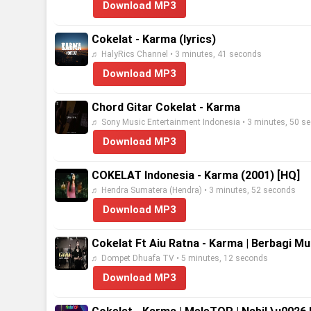
Download MP3
Cokelat - Karma (lyrics)
♬ HalyRics Channel • 3 minutes, 41 seconds
Download MP3
Chord Gitar Cokelat - Karma
♬ Sony Music Entertainment Indonesia • 3 minutes, 50 s
Download MP3
COKELAT Indonesia - Karma (2001) [HQ]
♬ Hendra Sumatera (Hendra) • 3 minutes, 52 seconds
Download MP3
Cokelat Ft Aiu Ratna - Karma | Berbagi Mu
♬ Dompet Dhuafa TV • 5 minutes, 12 seconds
Download MP3