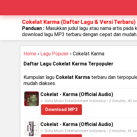
Cokelat Karma (Daftar Lagu & Versi Terbaru)
Panduan :
Masukkan judul lagu atau nama artis pada 
download lagu MP3 terbaru dengan cepat dan mudah
Home
›
Lagu Populer
› Cokelat Karma
Daftar Lagu Cokelat Karma Terpopuler
Kumpulan lagu
Cokelat Karma
terbaru dan terpopule
mudah diakses.
Cokelat - Karma (Official Audio)
♬ Sony Music Entertainment Indonesia • 3 minutes, 40 s
Download MP3
Cokelat - Karma (Official Audio)
♬ Sony Music Entertainment Indonesia • 3 minutes, 41 s