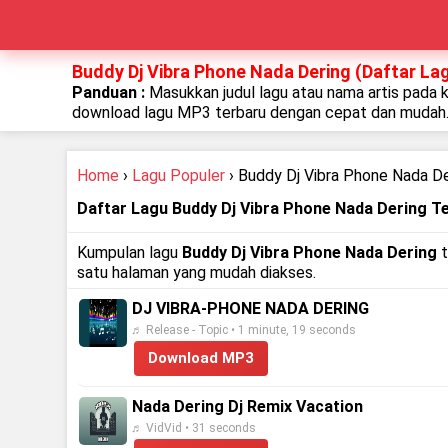
Buddy Dj Vibra Phone Nada Dering (Daftar Lag
Panduan :
Masukkan judul lagu atau nama artis pada 
download lagu MP3 terbaru dengan cepat dan mudah
Home
›
Lagu Populer
› Buddy Dj Vibra Phone Nada De
Daftar Lagu Buddy Dj Vibra Phone Nada Dering T
Kumpulan lagu
Buddy Dj Vibra Phone Nada Dering
t
satu halaman yang mudah diakses.
DJ VIBRA-PHONE NADA DERING
♬ Release - Topic • 1 minute, 19 seconds
Download MP3
Nada Dering Dj Remix Vacation
♬ VidVid • 31 seconds