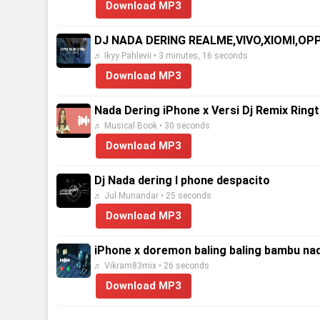
Download MP3
DJ NADA DERING REALME,VIVO,XIOMI,OPP
♬ Ikyy Pahlevii • 3 minutes, 16 seconds
Download MP3
Nada Dering iPhone x Versi Dj Remix Ringt
♬ Musical Book • 30 seconds
Download MP3
Dj Nada dering I phone despacito
♬ Jul Munandar • 25 seconds
Download MP3
iPhone x doremon baling baling bambu nad
♬ Vikram83mix • 26 seconds
Download MP3