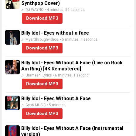
Synthpop Cover)
♬ DJ WAYNO • 4 minutes, 59 seconds
Download MP3
Billy Idol - Eyes without a face
♬ Myartthroughvideos • 5 minutes, 4 seconds
Download MP3
Billy Idol - Eyes Without A Face (Live on Rock
Am Ring) [4K Remastered]
♬ Urameshi Lyrics • 6 minutes, 1 second
Download MP3
Billy Idol - Eyes Without A Face
♬ Gys6 MUSIC • 5 minutes
Download MP3
Billy Idol - Eyes Without A Face (Instrumental
version)