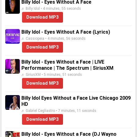
Billy Idol - Eyes Without A Face
♬ Billy Idol • 4 minutes, 55 seconds
Download MP3
Billy Idol - Eyes Without A Face (Lyrics)
♬ Cassiopeia • 4 minutes, 56 seconds
Download MP3
Billy Idol - Eyes Without a Face | LIVE
Performance | The Spectrum | SiriusXM
♬ SiriusXM • 5 minutes, 51 seconds
Download MP3
Billy Idol Eyes Without a Face Live Chicago 2009
HD
♬ Gabriel Cegliastro • 7 minutes, 11 seconds
Download MP3
Billy Idol - Eyes Without a Face (DJ Wayno