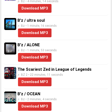
♬ Bz • 4 minutes, 14 seconds
Download MP3
B'z / ultra soul
♬ Bz • 1 minute, 16 seconds
Download MP3
B'z / ALONE
♬ Bz • 1 minute, 53 seconds
Download MP3
The Scariest Zed in League of Legends
♬ BZ 2 • 22 minutes, 11 seconds
Download MP3
B'z / OCEAN
♬ Bz • 2 minutes, 4 seconds
Download MP3