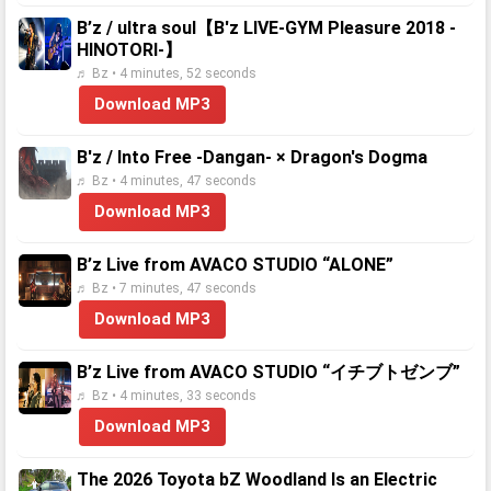
B’z / ultra soul【B'z LIVE-GYM Pleasure 2018 -
HINOTORI-】
♬ Bz • 4 minutes, 52 seconds
Download MP3
B'z / Into Free -Dangan- × Dragon's Dogma
♬ Bz • 4 minutes, 47 seconds
Download MP3
B’z Live from AVACO STUDIO “ALONE”
♬ Bz • 7 minutes, 47 seconds
Download MP3
B’z Live from AVACO STUDIO “イチブトゼンブ”
♬ Bz • 4 minutes, 33 seconds
Download MP3
The 2026 Toyota bZ Woodland Is an Electric