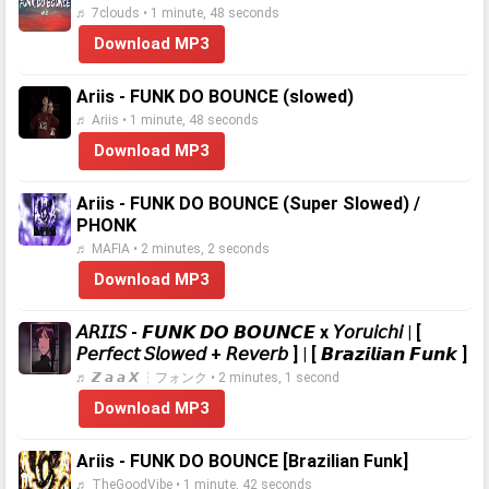
♬ 7clouds • 1 minute, 48 seconds
Download MP3
Ariis - FUNK DO BOUNCE (slowed)
♬ Ariis • 1 minute, 48 seconds
Download MP3
Ariis - FUNK DO BOUNCE (Super Slowed) /
PHONK
♬ MAFIA • 2 minutes, 2 seconds
Download MP3
𝘈𝘙𝘐𝘐𝘚 - 𝙁𝙐𝙉𝙆 𝘿𝙊 𝘽𝙊𝙐𝙉𝘾𝙀 x 𝘠𝘰𝘳𝘶𝘪𝘤𝘩𝘪 | [
𝘗𝘦𝘳𝘧𝘦𝘤𝘵 𝘚𝘭𝘰𝘸𝘦𝘥 + 𝘙𝘦𝘷𝘦𝘳𝘣 ] | [ 𝘽𝙧𝙖𝙯𝙞𝙡𝙞𝙖𝙣 𝙁𝙪𝙣𝙠 ]
♬ 𝙕 𝙖 𝙖 𝙓 ┆フォンク • 2 minutes, 1 second
Download MP3
Ariis - FUNK DO BOUNCE [Brazilian Funk]
♬ TheGoodVibe • 1 minute, 42 seconds