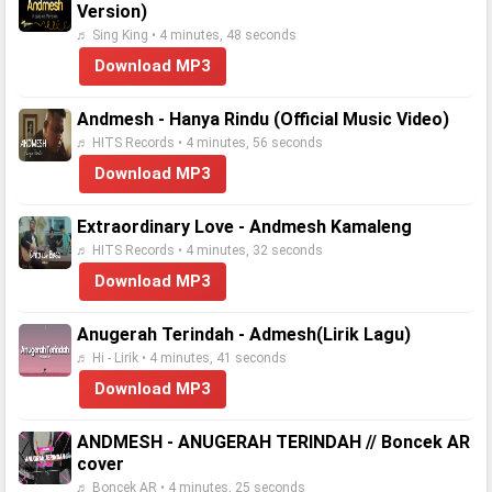
Version)
♬ Sing King • 4 minutes, 48 seconds
Download MP3
Andmesh - Hanya Rindu (Official Music Video)
♬ HITS Records • 4 minutes, 56 seconds
Download MP3
Extraordinary Love - Andmesh Kamaleng
♬ HITS Records • 4 minutes, 32 seconds
Download MP3
Anugerah Terindah - Admesh(Lirik Lagu)
♬ Hi - Lirik • 4 minutes, 41 seconds
Download MP3
ANDMESH - ANUGERAH TERINDAH // Boncek AR
cover
♬ Boncek AR • 4 minutes, 25 seconds