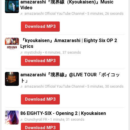
amazarashi『境界線（Kyoukaisen)』Music
Video
♬ amazarashi Official YouTube Channel • 5 minutes, 26 seconds
Download MP3
『kyoukaisen』Amazarashi | Eighty Six OP 2
Lyrics
♬ mysticholy • 4 minutes, 37 seconds
Download MP3
amazarashi『境界線』@LIVE TOUR「ボイコッ
ト」
♬ amazarashi Official YouTube Channel • 5 minutes, 30 seconds
Download MP3
86 EIGHTY-SIX - Opening 2 | Kyoukaisen
♬ Crunchyroll FR • 1 minute, 31 seconds
Download MP3