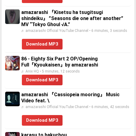
amazarashi 『Kisetsu ha tsugitsugi
shindeiku』 ”Seasons die one after another”
MV “Tokyo Ghoul √A.”
♬ amazarashi Official YouTube Channel • 6 minutes, 3 seconds
Download MP3
86 - Eighty Six Part 2 OP/Opening
Full『Kyoukaisen』by amazarashi
♬ Anix HQ • 5 minutes, 12 seconds
Download MP3
amazarashi 『Cassiopeia mooring』 Music
Video feat. \
♬ amazarashi Official YouTube Channel • 6 minutes, 42 seconds
Download MP3
karasu to hakuchou