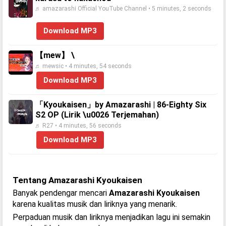
♬ amazarashi Official YouTube Channel • 5 minutes, 2 seconds
Download MP3
【mew】 \
♬ mewsic • 4 minutes, 54 seconds
Download MP3
「Kyoukaisen」by Amazarashi | 86-Eighty Six
S2 OP (Lirik \u0026 Terjemahan)
♬ R27 • 4 minutes, 56 seconds
Download MP3
Tentang Amazarashi Kyoukaisen
Banyak pendengar mencari
Amazarashi Kyoukaisen
karena kualitas musik dan liriknya yang menarik.
Perpaduan musik dan liriknya menjadikan lagu ini semakin