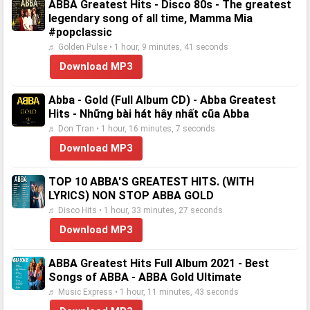
ABBA Greatest Hits - Disco 80s - The greatest
legendary song of all time, Mamma Mia
#popclassic
♬ Golden Pulse • 1 hour, 9 minutes, 41 seconds
Download MP3
Abba - Gold (Full Album CD) - Abba Greatest
Hits - Những bài hát hây nhất cũa Abba
♬ Don Tran • 1 hour, 16 minutes, 7 seconds
Download MP3
TOP 10 ABBA'S GREATEST HITS. (WITH
LYRICS) NON STOP ABBA GOLD
♬ Disco Hits • 1 hour, 33 minutes, 27 seconds
Download MP3
ABBA Greatest Hits Full Album 2021 - Best
Songs of ABBA - ABBA Gold Ultimate
♬ Music Express • 1 hour, 11 minutes, 43 seconds